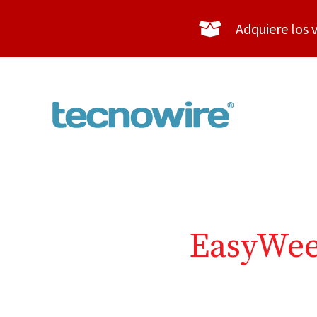
Saltar
Adquiere los v
al
contenido
EasyWee