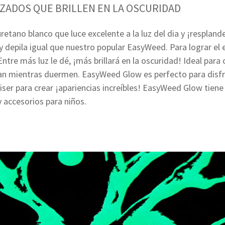
ZADOS QUE BRILLEN EN LA OSCURIDAD
etano blanco que luce excelente a la luz del dia y ¡respland
 y depila igual que nuestro popular EasyWeed. Para lograr el 
 Entre más luz le dé, ¡más brillará en la oscuridad! Ideal par
n mientras duermen. EasyWeed Glow es perfecto para disfr
iser para crear ¡apariencias increíbles! EasyWeed Glow tien
y accesorios para niños.