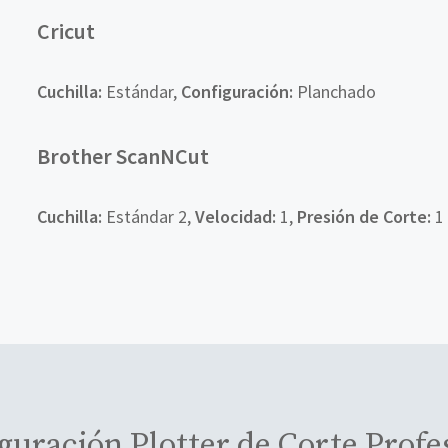
Cricut
Cuchilla
:
Estándar,
Configuración
:
Planchado
Brother ScanNCut
Cuchilla
:
Estándar 2,
Velocidad
:
1,
Presión de Corte:
1
guración Plotter de Corte Profe